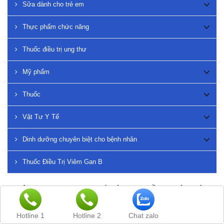
Sữa dành cho trẻ em
Thực phẩm chức năng
Thuốc điều trị ung thư
Mỹ phẩm
Thuốc
Vật Tư Y Tế
Dinh dưỡng chuyên biệt cho bệnh nhân
Thuốc Điều Trị Viêm Gan B
Viêm gan C (hep C, HCV) là một trong nhiều loại bệnh viêm
gan virus hay gặp. Khoảng 3,5 triệu người được ước tính
hiện đang bị nhiễm viêm gan C ở Hoa Kỳ. Có tới 85%
Hotline 1
Hotline 2
Chat zalo
những người bị nhiễm viêm gan C ban đầu (cấp tính) sẽ