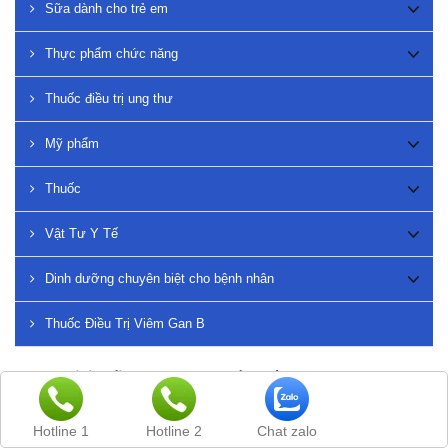
Sữa dành cho trẻ em
Thực phẩm chức năng
Thuốc điều trị ung thư
Mỹ phẩm
Thuốc
Vật Tư Y Tế
Dinh dưỡng chuyên biệt cho bệnh nhân
Thuốc Điều Trị Viêm Gan B
Nam giới tuổi 20-30: “Mãnh hổ” chốn phòng the
Cuộc sống tình dục của nam giới thay đổi theo từng giai
Hotline 1
Hotline 2
Chat zalo
đoạn tuổi tác, có khi hừng hực như ngọn lửa có thể bùng