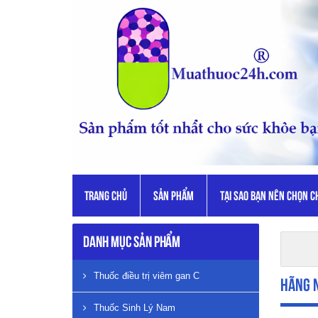
TRANG CHỦ
SẢN PHẨM
TẠI SAO BẠN NÊN CHỌN C
Danh mục sản phẩm
Thuốc điều trị viêm gan C
Hãng 
Thuốc Sinh Lý Nam