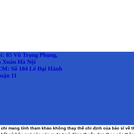
i: 85 Vũ Trọng Phụng,
 Xuân Hà Nội
M: Số 184 Lê Đại Hành
uận 11
chỉ mang tính tham khảo không thay thế chỉ định của bác sĩ về