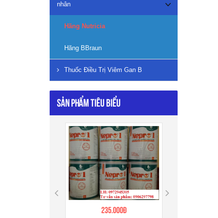
nhân
Hãng Nutricia
Hãng BBraun
Thuốc Điều Trị Viêm Gan B
Sản phẩm tiêu biểu
Tư
Phân 
235.000đ