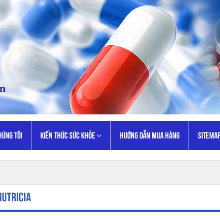
HÚNG TÔI
KIẾN THỨC SỨC KHỎE
HƯỚNG DẪN MUA HÀNG
SITEMA
Nutricia