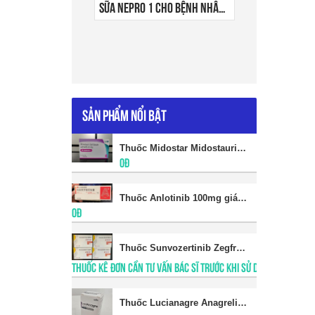
Sữa Nepro 1 cho bệnh nhân suy thận
Sản phẩm nổi bật
Thuốc Midostar Midostaurin giá bao nhiêu
0đ
Thuốc Anlotinib 100mg giá bao nhiêu
0đ
Thuốc Sunvozertinib Zegfrovy giá bao nhiêu
THUỐC KÊ ĐƠN CẦN TƯ VẤN BÁC SĨ TRƯỚC KHI SỬ DỤNG
​Thuốc Lucianagre Anagrelide giá bao nhiêu