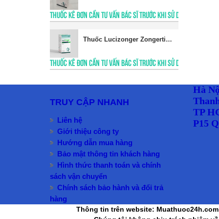
THUỐC KÊ ĐƠN CẦN TƯ VẤN BÁC SĨ TRƯỚC KHI SỬ DỤNG
​Thuốc Lucizonger Zongertinib 60mg giá bao nhiêu
THUỐC KÊ ĐƠN CẦN TƯ VẤN BÁC SĨ TRƯỚC KHI SỬ DỤNG
Hà Nộ
Thanh
TRUY CẬP NHANH
TP HC
Liên hệ
P15 Q
Giới thiệu công ty
Hướng dẫn mua hàng
Bảo mật thông tin khách hàng
Hình thức thanh toán và chính
sách vận chuyển
Chính sách bảo hành và đổi trả
hàng
Thông tin trên website: Muathuoc24h.com 