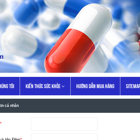
HÚNG TÔI
KIẾN THỨC SỨC KHỎE
HƯỚNG DẪN MUA HÀNG
SITEMA
tin cá nhân
*
và tên Đệm
*