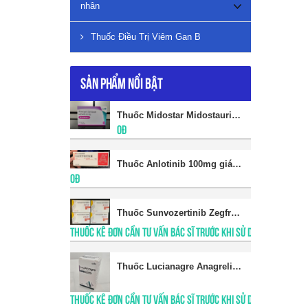
nhân
Thuốc Điều Trị Viêm Gan B
Sản phẩm nổi bật
Thuốc Midostar Midostaurin giá bao nhiêu
0đ
Thuốc Anlotinib 100mg giá bao nhiêu
0đ
Thuốc Sunvozertinib Zegfrovy giá bao nhiêu
THUỐC KÊ ĐƠN CẦN TƯ VẤN BÁC SĨ TRƯỚC KHI SỬ DỤNG
​Thuốc Lucianagre Anagrelide giá bao nhiêu
THUỐC KÊ ĐƠN CẦN TƯ VẤN BÁC SĨ TRƯỚC KHI SỬ DỤNG