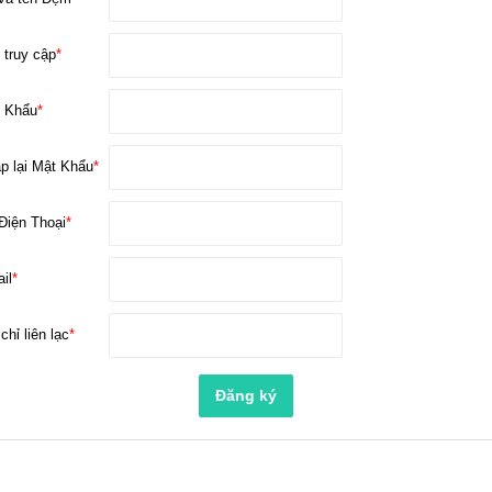
 truy cập
*
 Khẩu
*
p lại Mật Khẩu
*
Điện Thoại
*
il
*
chỉ liên lạc
*