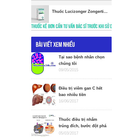
​Thuốc Lucizonger Zongertinib 60mg giá bao nhiêu
THUỐC KÊ ĐƠN CẦN TƯ VẤN BÁC SĨ TRƯỚC KHI SỬ DỤNG
Bài viết xem nhiều
Tại sao bệnh nhân chọn
chúng tôi
09/05/2015
Điều trị viêm gan C hết
bao nhiêu tiền
16/06/2017
Thuốc điều trị nhắm
trúng đích, bước đột phá
mới trong điều trị ung
05/03/2017