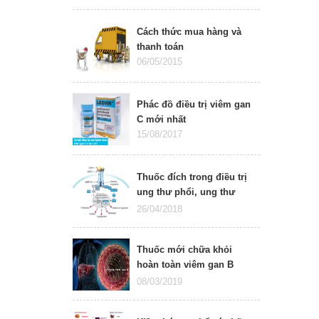
thư phổi
Cách thức mua hàng và
thanh toán
06/05/2015
Phác đồ điều trị viêm gan
C mới nhất
15/08/2017
Thuốc đích trong điều trị
ung thư phổi, ung thư
gan, bước đột phá trong
26/04/2018
y học
Thuốc mới chữa khỏi
hoàn toàn viêm gan B
mạn tính
08/03/2019