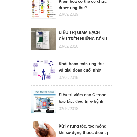
Kiềm hóa cơ thể có chữa
được ung thư?
20/09/2019
ĐIỀU TRỊ GIẢM BẠCH
CẦU TRÊN NHỮNG BỆNH
NHÂN ĐANG ĐƯỢC HÓA
28/02/2020
TRỊ
Khỏi hoàn toàn ung thư
vú giai đoạn cuối nhờ
liệu pháp Tế bào T (T-cell
07/06/2019
immunotherapy)
Điều trị viêm gan C trong
bao lâu, điều trị ở bệnh
viện nào
02/10/2018
Xử lý rụng tóc, tóc mỏng
khi sử dụng thuốc điều trị