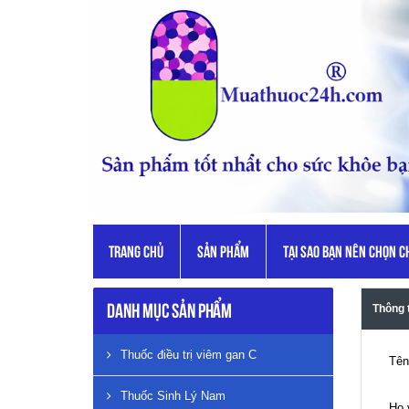
TRANG CHỦ
SẢN PHẨM
TẠI SAO BẠN NÊN CHỌN C
Thông 
Danh mục sản phẩm
Thuốc điều trị viêm gan C
Tên
Thuốc Sinh Lý Nam
Họ 