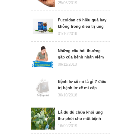
ung thư
25/06/2019
Fucoidan có hiệu quả hay
không trong điều trị ung
thư?
01/10/2019
Những câu hỏi thường
gặp của bệnh nhân viêm
gan C
09/11/2018
Bệnh lơ xê mi là gì ? điều
trị bệnh lơ xê mi cấp
bằng thuốc đích
30/10/2018
Lá đu đủ chữa khỏi ung
thư phổi cho một bệnh
nhân Úc
16/09/2019