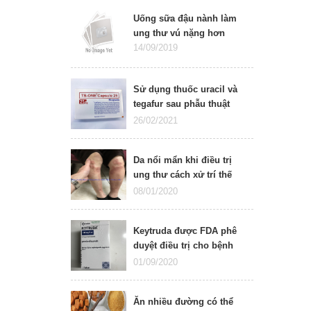
Uống sữa đậu nành làm
ung thư vú nặng hơn
14/09/2019
Sử dụng thuốc uracil và
tegafur sau phẫu thuật
cho bệnh nhân bị ung thư
26/02/2021
biểu mô tế bào vảy ở
miệng
Da nổi mẩn khi điều trị
ung thư cách xử trí thế
nào?
08/01/2020
Keytruda được FDA phê
duyệt điều trị cho bệnh
nhân ung thư có mức độ
01/09/2020
đột biến cao
Ăn nhiều đường có thể